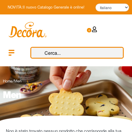
NOVITÀ:Il nuovo Catalogo Generale è online!
0
Home
/
Men
Men
Non è stato trovato nessun prodotto che corrisponde alla tua