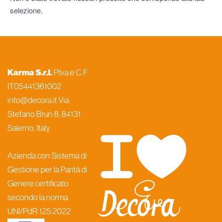
selezione.
Karma S.r.l.
P.Iva e C.F.
IT05441361002
info@decora.it Via
Stefano Brun 8, 84131
Salerno, Italy
Azienda con Sistema di
Gestione per la Parità di
Genere certificato
secondo la norma
UNI/PdR 125:2022