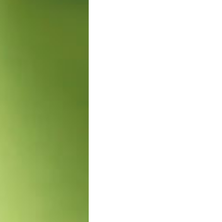
diverse per ogni
ispirazione.
Scopri la Linea