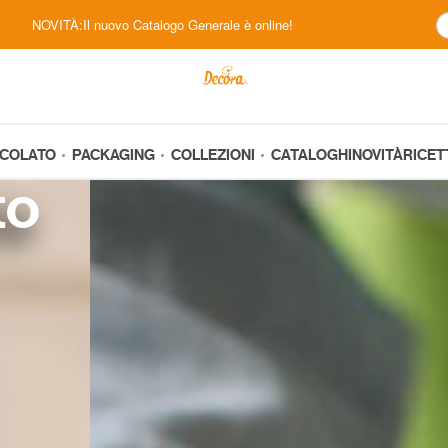
NOVITÀ:Il nuovo Catalogo Generale è online!
CCOLATO
PACKAGING
COLLEZIONI
CATALOGHI
NOVITÀ
RICET
to