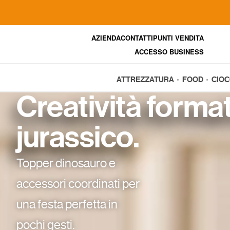
AZIENDA
CONTATTI
PUNTI VENDITA
ACCESSO BUSINESS
ATTREZZATURA
FOOD
CIO
Creatività forma
jurassico.
Topper dinosauro e
accessori coordinati per
una festa perfetta in
pochi gesti.