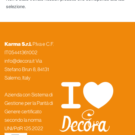
selezione.
Karma S.r.l.
P.Iva e C.F.
IT05441361002
info@decora.it Via
Stefano Brun 8, 84131
Salerno, Italy
Azienda con Sistema di
Gestione per la Parità di
Genere certificato
secondo la norma
UNI/PdR 125:2022