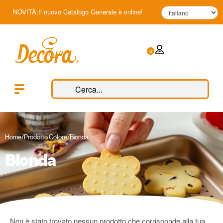
NOVITÀ:Il nuovo Catalogo Generale è online!
0
Home
/
Prodotto Colore
/
Bionda
Bionda
Non è stato trovato nessun prodotto che corrisponde alla tua