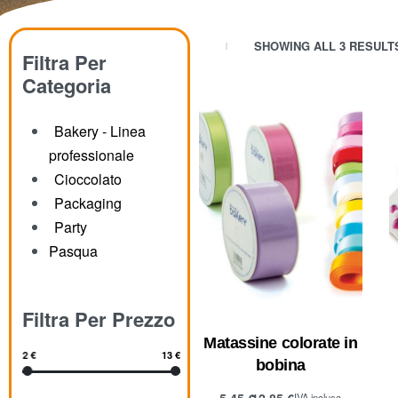
SHOWING ALL 3 RESULT
Filtra Per
Categoria
Bakery - Linea
professionale
Cioccolato
Packaging
Party
Pasqua
Filtra Per Prezzo
Matassine colorate in
2 €
13 €
bobina
5,45
€
12,85
€
IVA inclusa