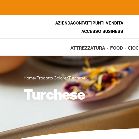
AZIENDA
CONTATTI
PUNTI VENDITA
ACCESSO BUSINESS
ATTREZZATURA
FOOD
CIO
Home
/
Prodotto Colore
/
Turchese
Turchese