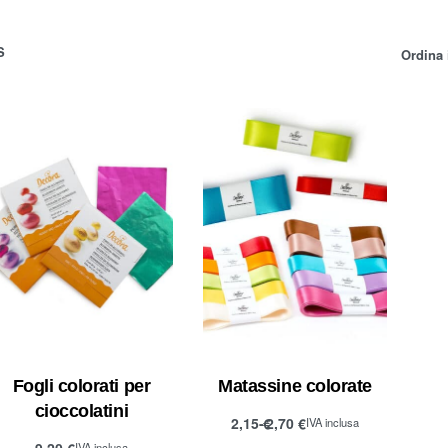
S
Ordina 
Fogli colorati per
Matassine colorate
cioccolatini
2,15
€
2,70
€
IVA inclusa
Scegli
9,20
€
IVA inclusa