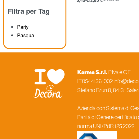
Scegli
Filtra per Tag
Party
Pasqua
Karma S.r.l.
P.Iva e C.F.
IT05441361002 info@decora
Stefano Brun 8, 84131 Salern
Azienda con Sistema di Gest
Parità di Genere certificato
norma UNI/PdR 125:2022