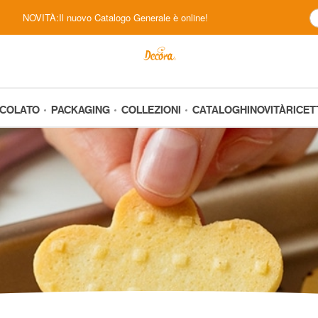
NOVITÀ:Il nuovo Catalogo Generale è online!
CCOLATO
PACKAGING
COLLEZIONI
CATALOGHI
NOVITÀ
RICET