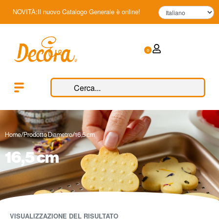
NOVITÀ:Il nuovo Catalogo Generale è online!
0
Home
/
Prodotto Diametro
/
16,5 cm
16,5 cm
VISUALIZZAZIONE DEL RISULTATO