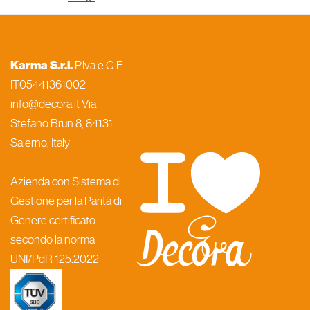
Karma S.r.l.
P.Iva e C.F.
IT05441361002
info@decora.it Via
Stefano Brun 8, 84131
Salerno, Italy
Azienda con Sistema di
Gestione per la Parità di
Genere certificato
secondo la norma
UNI/PdR 125:2022