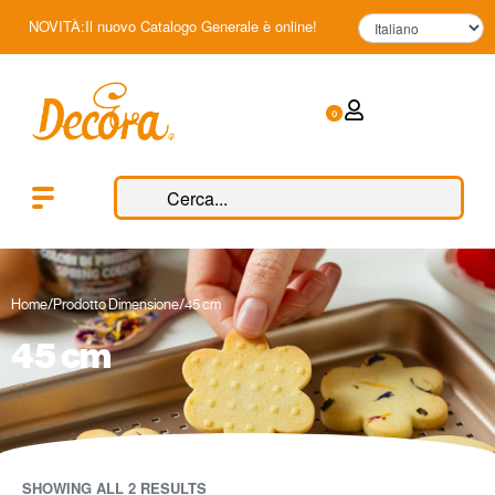
NOVITÀ:Il nuovo Catalogo Generale è online!
0
Home
/
Prodotto Dimensione
/
45 cm
45 cm
SHOWING ALL 2 RESULTS