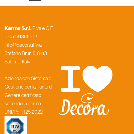
Karma S.r.l.
P.Iva e C.F.
IT05441361002
info@decora.it Via
Stefano Brun 8, 84131
Salerno, Italy
Azienda con Sistema di
Gestione per la Parità di
Genere certificato
secondo la norma
UNI/PdR 125:2022