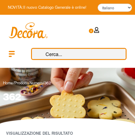
NOVITÀ:Il nuovo Catalogo Generale è online!
0
Home
/
Prodotto Numero
/
362
362
VISUALIZZAZIONE DEL RISULTATO