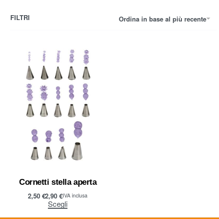
FILTRI
Ordina in base al più recente
Cornetti stella aperta
2,50
€
2,90
€
IVA inclusa
Scegli