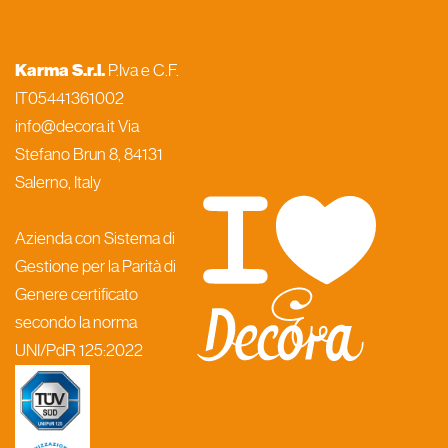
Karma S.r.l.
P.Iva e C.F.
IT05441361002
info@decora.it Via
Stefano Brun 8, 84131
Salerno, Italy
Azienda con Sistema di
Gestione per la Parità di
Genere certificato
secondo la norma
UNI/PdR 125:2022