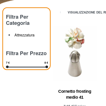
VISUALIZZAZIONE DEL R
Filtra Per
Categoria
Attrezzatura
Filtra Per Prezzo
7 €
8 €
Cornetto frosting
medio 41
7,65
€
IVA inclusa