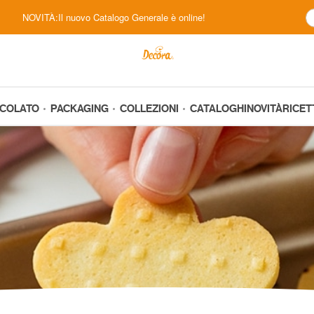
NOVITÀ:Il nuovo Catalogo Generale è online!
CCOLATO
PACKAGING
COLLEZIONI
CATALOGHI
NOVITÀ
RICET