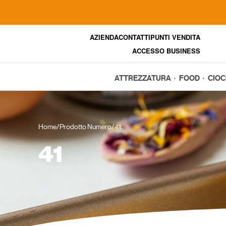
AZIENDA
CONTATTI
PUNTI VENDITA
ACCESSO BUSINESS
ATTREZZATURA
FOOD
CIO
Home
/
Prodotto Numero
/
41
41