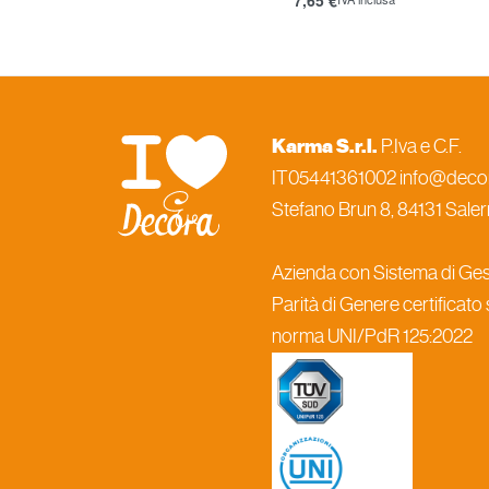
Aggiungi al carrello
Karma S.r.l.
P.Iva e C.F.
IT05441361002 info@decora
Stefano Brun 8, 84131 Salern
Azienda con Sistema di Gest
Parità di Genere certificato
norma UNI/PdR 125:2022