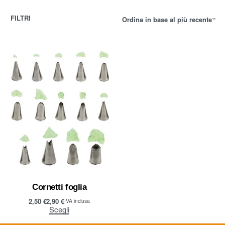
FILTRI
Ordina in base al più recente
Cornetti foglia
2,50
€
2,90
€
IVA inclusa
Scegli