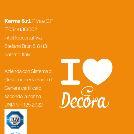
Karma S.r.l.
P.Iva e C.F.
IT05441361002
info@decora.it Via
Stefano Brun 8, 84131
Salerno, Italy
Azienda con Sistema di
Gestione per la Parità di
Genere certificato
secondo la norma
UNI/PdR 125:2022