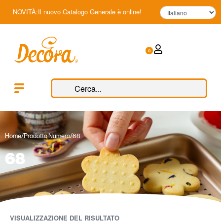
NOVITÀ:Il nuovo Catalogo Generale è online!
0
Home
/
Prodotto Numero
/
68
68
VISUALIZZAZIONE DEL RISULTATO