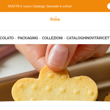
NOVITÀ:Il nuovo Catalogo Generale è online!
CCOLATO
PACKAGING
COLLEZIONI
CATALOGHI
NOVITÀ
RICET