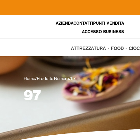
AZIENDA
CONTATTI
PUNTI VENDITA
ACCESSO BUSINESS
ATTREZZATURA
FOOD
CIO
Home
/
Prodotto Numero
/
97
97