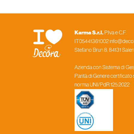
Karma S.r.l.
P.Iva e C.F.
IT05441361002 info@decora
Stefano Brun 8, 84131 Salern
Azienda con Sistema di Gest
Parità di Genere certificato
norma UNI/PdR 125:2022