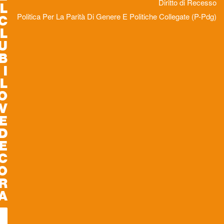
L
C
L
U
B
I
L
O
V
E
D
E
C
O
R
A