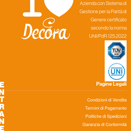
E
N
T
R
A
N
E