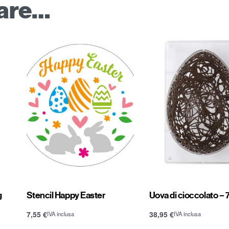
sare…
g
Stencil Happy Easter
Uova di cioccolato – 
7,55
€
38,95
€
IVA inclusa
IVA inclusa
Aggiungi al carrello
Aggiungi al carrello