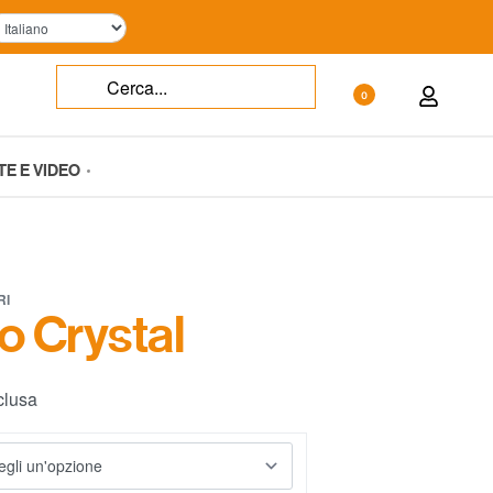
0
TE E VIDEO
RI
o Crystal
clusa