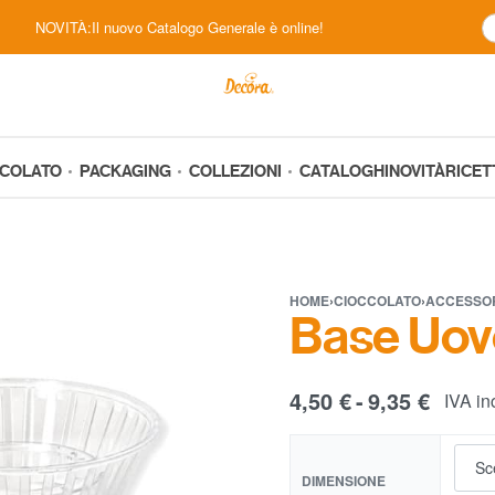
NOVITÀ:Il nuovo Catalogo Generale è online!
CCOLATO
PACKAGING
COLLEZIONI
CATALOGHI
NOVITÀ
RICET
HOME
›
CIOCCOLATO
›
ACCESSO
Base Uov
4,50
€
9,35
€
IVA in
DIMENSIONE