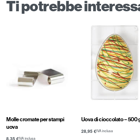
Ti potrebbe interes
Molle cromate per stampi
Uova di cioccolato – 500 
uova
28,95
€
IVA inclusa
Aggiungi al carrello
8,35
€
IVA inclusa