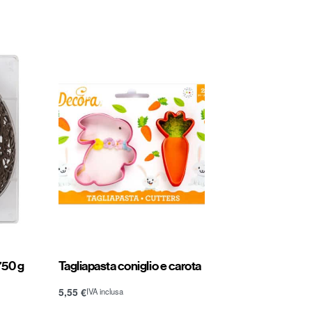
750 g
Tagliapasta coniglio e carota
5,55
€
IVA inclusa
Aggiungi al carrello