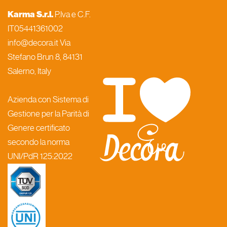
Karma S.r.l.
P.Iva e C.F.
IT05441361002
info@decora.it Via
Stefano Brun 8, 84131
Salerno, Italy
Azienda con Sistema di
Gestione per la Parità di
Genere certificato
secondo la norma
UNI/PdR 125:2022