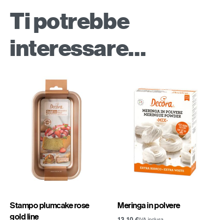
Ti potrebbe
interessare…
Stampo plumcake rose
Meringa in polvere
gold line
13,10
€
IVA inclusa