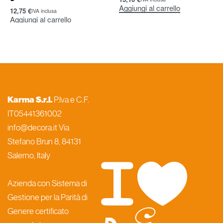
Aggiungi al carrello
12,75
€
IVA inclusa
Aggiungi al carrello
Karma S.r.l.
P.Iva e C.F.
IT05441361002
info@decora.it Via
Stefano Brun 8, 84131
Salerno, Italy
Azienda con Sistema di
Gestione per la Parità di
Genere certificato