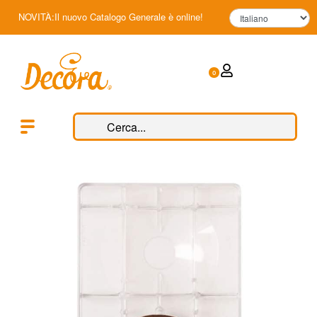
NOVITÀ:Il nuovo Catalogo Generale è online!
0