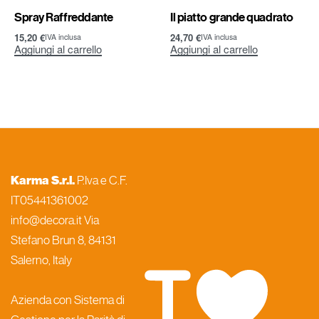
Spray Raffreddante
Il piatto grande quadrato
15,20
€
24,70
€
IVA inclusa
IVA inclusa
Aggiungi al carrello
Aggiungi al carrello
Karma S.r.l.
P.Iva e C.F.
IT05441361002
info@decora.it Via
Stefano Brun 8, 84131
Salerno, Italy
Azienda con Sistema di