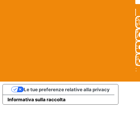
IS
S
e
g
u
i
c
i
S
u
:
Le tue preferenze relative alla privacy
Informativa sulla raccolta