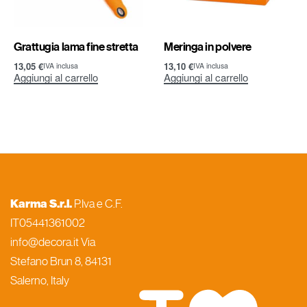
Grattugia lama fine stretta
Meringa in polvere
13,05
€
13,10
€
IVA inclusa
IVA inclusa
Aggiungi al carrello
Aggiungi al carrello
Karma S.r.l.
P.Iva e C.F.
IT05441361002
info@decora.it Via
Stefano Brun 8, 84131
Salerno, Italy