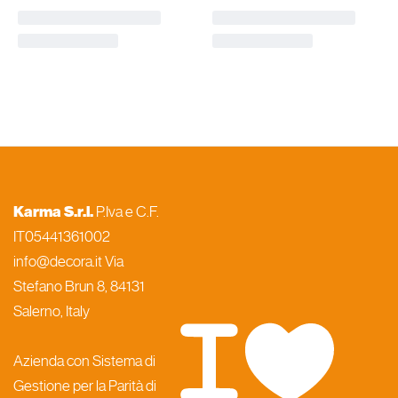
Karma S.r.l.
P.Iva e C.F.
IT05441361002
info@decora.it Via
Stefano Brun 8, 84131
Salerno, Italy
Azienda con Sistema di
Gestione per la Parità di