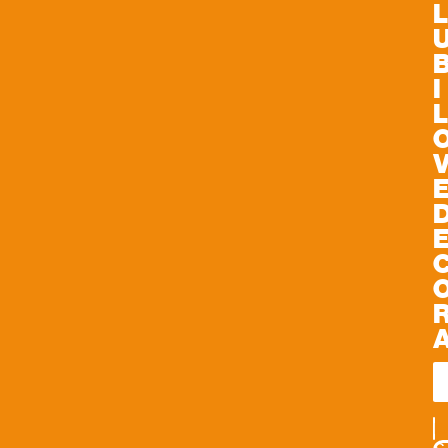
L
I
L
IS