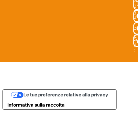
S
e
g
u
i
c
i
S
u
:
Le tue preferenze relative alla privacy
Informativa sulla raccolta