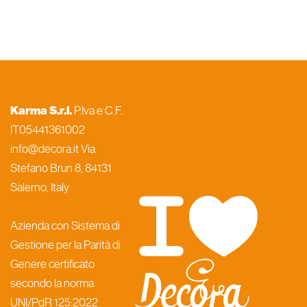
Karma S.r.l.
P.Iva e C.F.
IT05441361002
info@decora.it Via
Stefano Brun 8, 84131
Salerno, Italy
Azienda con Sistema di
Gestione per la Parità di
Genere certificato
secondo la norma
UNI/PdR 125:2022