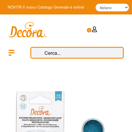
NOVITÀ:Il nuovo Catalogo Generale è online!
0