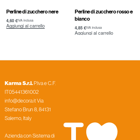
Perline di zucchero nere
Perline di zucchero rosso e
bianco
4,60
€
IVA inclusa
Aggiungi al carrello
4,85
€
IVA inclusa
Aggiungi al carrello
Karma S.r.l.
P.Iva e C.F.
IT05441361002
info@decora.it Via
Stefano Brun 8, 84131
Salerno, Italy
Azienda con Sistema di