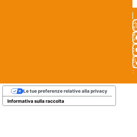
IS
S
e
g
u
i
c
i
S
u
:
Le tue preferenze relative alla privacy
Informativa sulla raccolta