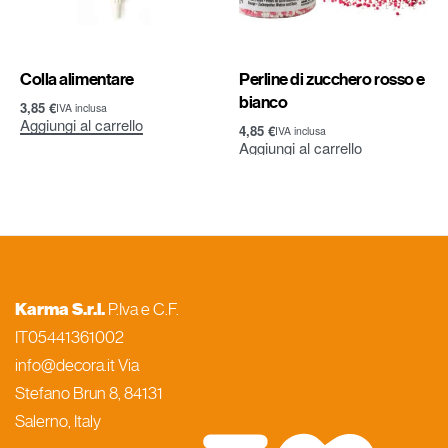
Colla alimentare
Perline di zucchero rosso e
bianco
3,85
€
IVA inclusa
Aggiungi al carrello
4,85
€
IVA inclusa
Aggiungi al carrello
Karma S.r.l.
P.Iva e C.F.
IT05441361002
info@decora.it Via
Stefano Brun 8, 84131
Salerno, Italy