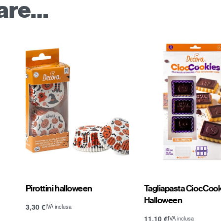
sare…
Pirottini halloween
Tagliapasta CiocCoo
Halloween
3,30
€
IVA inclusa
Aggiungi al carrello
11,10
€
IVA inclusa