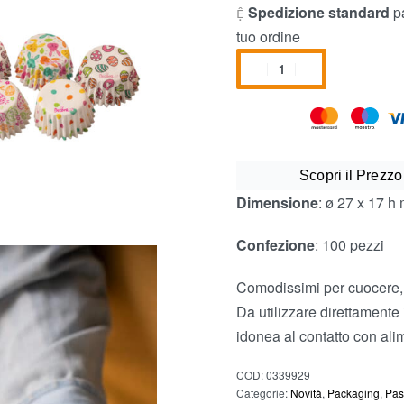
Spedizione standard
pa
tuo ordine
Scopri il Prezzo
Dimensione
: ø 27 x 17 h
Confezione
: 100 pezzi
Comodissimi per cuocere, p
Da utilizzare direttamente 
idonea al contatto con ali
COD:
0339929
Categorie:
Novità
,
Packaging
,
Pa