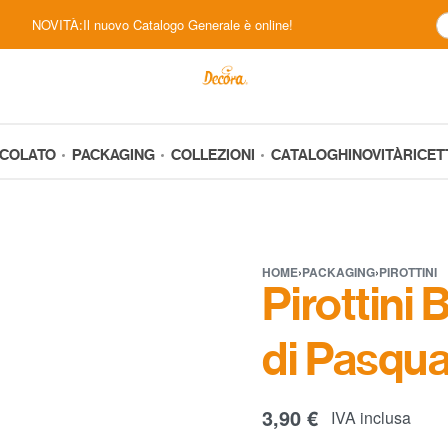
NOVITÀ:Il nuovo Catalogo Generale è online!
CCOLATO
PACKAGING
COLLEZIONI
CATALOGHI
NOVITÀ
RICET
HOME
›
PACKAGING
›
PIROTTINI
Pirottini
di Pasqu
3,90
€
IVA inclusa