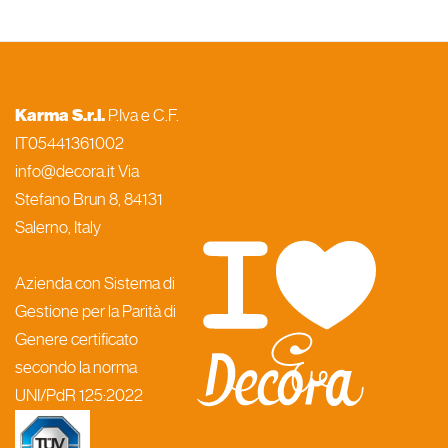
Karma S.r.l.
P.Iva e C.F.
IT05441361002
info@decora.it Via
Stefano Brun 8, 84131
Salerno, Italy
Azienda con Sistema di
Gestione per la Parità di
Genere certificato
secondo la norma
UNI/PdR 125:2022