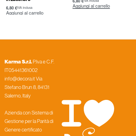
6,80
€
IVA inclusa
Aggiungi al carrello
6,80
€
IVA inclusa
Aggiungi al carrello
Karma S.r.l.
P.Iva e C.F.
IT05441361002
info@decora.it Via
Stefano Brun 8, 84131
Salerno, Italy
Azienda con Sistema di
Gestione per la Parità di
Genere certificato