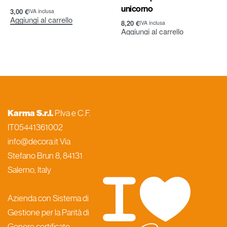
unicorno
3,00
€
IVA inclusa
Aggiungi al carrello
8,20
€
IVA inclusa
Aggiungi al carrello
Karma S.r.l.
P.Iva e C.F.
IT05441361002
info@decora.it Via
Stefano Brun 8, 84131
Salerno, Italy
Azienda con Sistema di
Gestione per la Parità di
Genere certificato