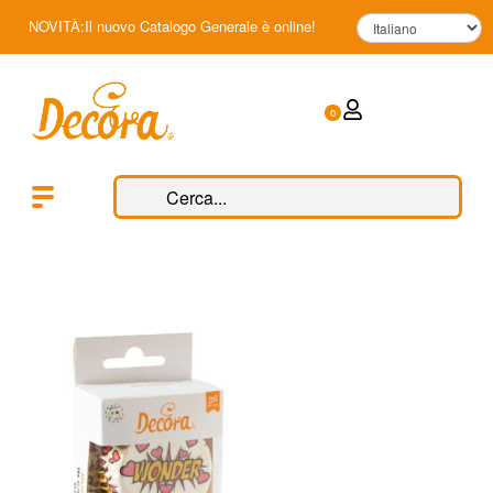
NOVITÀ:Il nuovo Catalogo Generale è online!
0