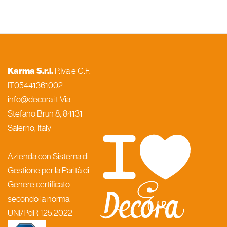
Karma S.r.l.
P.Iva e C.F.
IT05441361002
info@decora.it Via
Stefano Brun 8, 84131
Salerno, Italy
Azienda con Sistema di
Gestione per la Parità di
Genere certificato
secondo la norma
UNI/PdR 125:2022