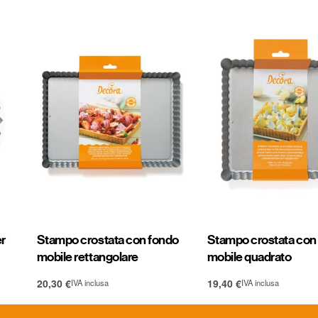
er
Stampo crostata con fondo
Stampo crostata con
mobile rettangolare
mobile quadrato
20,30
€
19,40
€
IVA inclusa
IVA inclusa
Aggiungi al carrello
Aggiungi al carrello