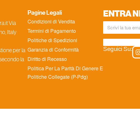
ENTRA N
Pagine Legali
Condizioni di Vendita
.it Via
Termini di Pagamento
o, Italy
Politiche di Spedizioni
Seguici Su:
Garanzia di Conformità
ione per la
Diritto di Recesso
 secondo la
Politica Per La Parità Di Genere E
Politiche Collegate (P-Pdg)
iva sulla raccolta
Le tue preferenze relative alla priva