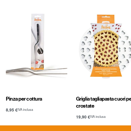
Pinza per cottura
Griglia tagliapasta cuori p
crostate
8,95
€
IVA inclusa
Aggiungi al carrello
19,90
€
IVA inclusa
Aggiungi al carrello