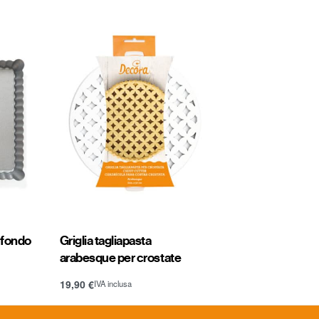
 fondo
Griglia tagliapasta
arabesque per crostate
19,90
€
IVA inclusa
Aggiungi al carrello