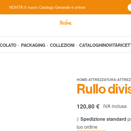
NOVITÀ:Il nuovo Catalogo Generale è online!
CCOLATO
PACKAGING
COLLEZIONI
CATALOGHI
NOVITÀ
RICET
HOME
›
ATTREZZATURA
›
ATTREZ
Rullo divi
120,80
€
IVA inclusa
Spedizione standard
pa
tuo ordine