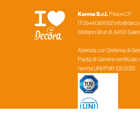
Karma S.r.l.
P.Iva e C.F.
IT05441361002 info@decora
Stefano Brun 8, 84131 Salern
Azienda con Sistema di Gest
Parità di Genere certificato
norma UNI/PdR 125:2022
Informat