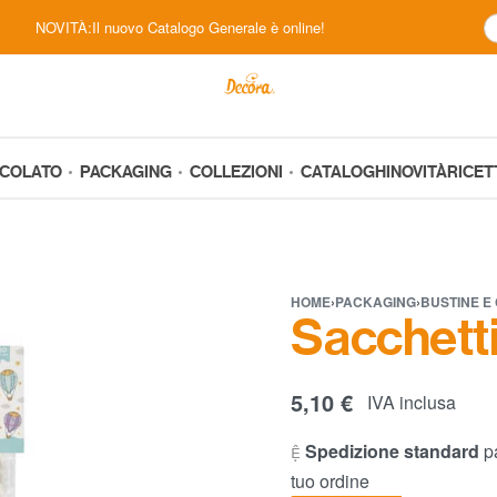
NOVITÀ:Il nuovo Catalogo Generale è online!
CCOLATO
PACKAGING
COLLEZIONI
CATALOGHI
NOVITÀ
RICET
HOME
›
PACKAGING
›
BUSTINE 
Sacchetti
5,10
€
IVA inclusa
Spedizione standard
pa
tuo ordine