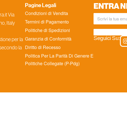
ENTRA N
Pagine Legali
Condizioni di Vendita
.it Via
Termini di Pagamento
o, Italy
Politiche di Spedizioni
Seguici Su:
Garanzia di Conformità
ione per la
Diritto di Recesso
 secondo la
Politica Per La Parità Di Genere E
Politiche Collegate (P-Pdg)
iva sulla raccolta
Le tue preferenze relative alla priva