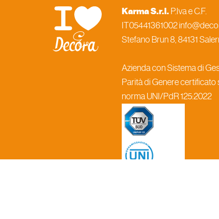
Karma S.r.l.
P.Iva e C.F.
IT05441361002 info@decora
Stefano Brun 8, 84131 Salern
Azienda con Sistema di Gest
Parità di Genere certificato
norma UNI/PdR 125:2022
Informat