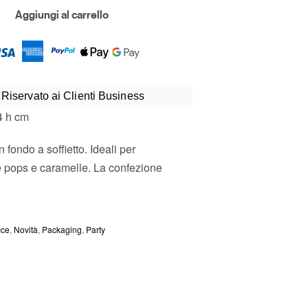
Aggiungi al carrello
 Riservato ai Clienti Business
24 h cm
n fondo a soffietto. Ideali per
ke pops e caramelle. La confezione
cce
,
Novità
,
Packaging
,
Party