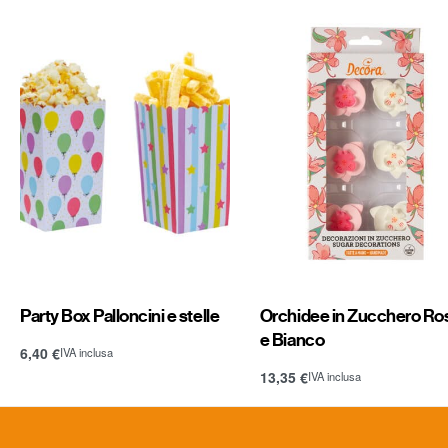
Party Box Palloncini e stelle
Orchidee in Zucchero Ro
e Bianco
6,40
€
IVA inclusa
Aggiungi al carrello
13,35
€
IVA inclusa
Aggiungi al carrello