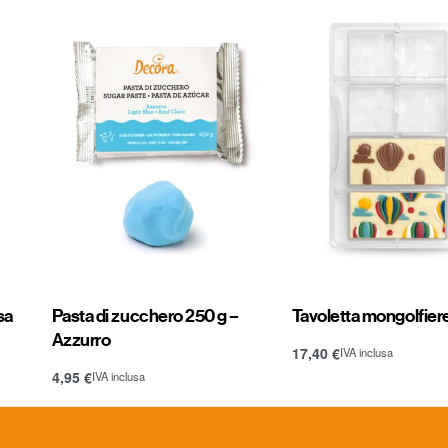
sa
Pasta di zucchero 250 g –
Tavoletta mongolfier
Azzurro
17,40
€
IVA inclusa
Aggiungi al carrello
4,95
€
IVA inclusa
Aggiungi al carrello