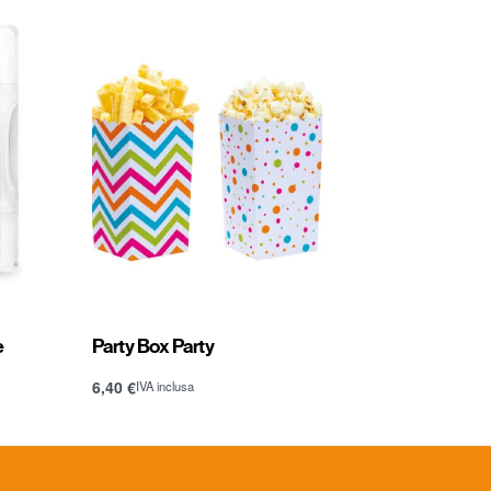
e
Party Box Party
6,40
€
IVA inclusa
Aggiungi al carrello