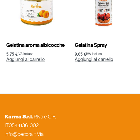
Gelatina aroma albicocche
Gelatina Spray
5,75
€
9,65
€
IVA inclusa
IVA inclusa
Aggiungi al carrello
Aggiungi al carrello
Karma S.r.l.
P.Iva e C.F.
IT05441361002
info@decora.it Via