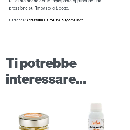
utilizzate anche come tagliapasta applicando una
pressione sull’impasto già cotto.
Categorie:
Attrezzatura
,
Crostate
,
Sagome inox
Ti potrebbe
interessare…