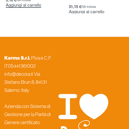
Aggiungi al carrello
31,15
€
IVA inclusa
Aggiungi al carrello
Karma S.r.l.
P.Iva e C.F.
IT05441361002
info@decora.it Via
Stefano Brun 8, 84131
Salerno, Italy
Azienda con Sistema di
Gestione per la Parità di
Genere certificato