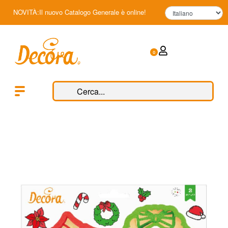
NOVITÀ:Il nuovo Catalogo Generale è online!
0