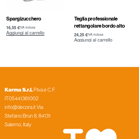
Spargizucchero
Teglia professionale
rettangolare bordo alto
16,55
€
IVA inclusa
Aggiungi al carrello
24,25
€
IVA inclusa
Aggiungi al carrello
Karma S.r.l.
P.Iva e C.F.
IT05441361002
info@decora.it Via
Stefano Brun 8, 84131
Salerno, Italy