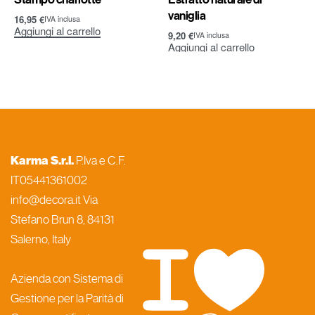
vaniglia
16,95
€
IVA inclusa
Aggiungi al carrello
9,20
€
IVA inclusa
Aggiungi al carrello
Karma S.r.l.
P.Iva e C.F.
IT05441361002
info@decora.it Via
Stefano Brun 8, 84131
Salerno, Italy
Azienda con Sistema di
Gestione per la Parità di