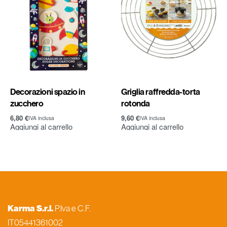
Decorazioni spazio in
Griglia raffredda-torta
zucchero
rotonda
6,80
€
9,60
€
IVA inclusa
IVA inclusa
Aggiungi al carrello
Aggiungi al carrello
Karma S.r.l.
P.Iva e C.F.
IT05441361002