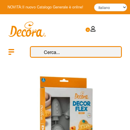
NOVITÀ:Il nuovo Catalogo Generale è online!
0