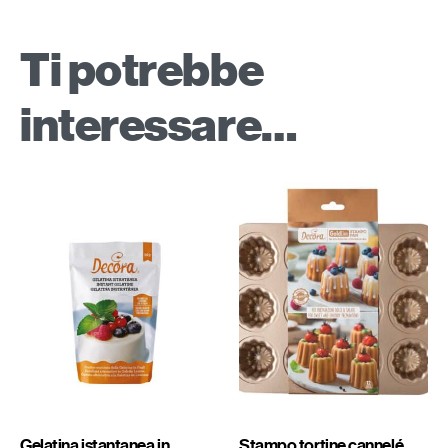
Ti potrebbe
interessare…
Gelatina istantanea in
Stampo tortine cannelé