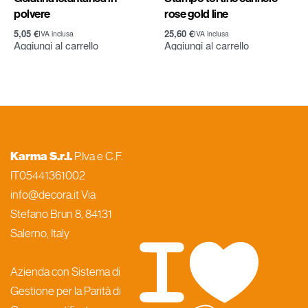
polvere
rose gold line
5,05
€
25,60
€
IVA inclusa
IVA inclusa
Aggiungi al carrello
Aggiungi al carrello
Karma S.r.l.
P.Iva e C.F.
IT05441361002
info@decora.it Via
Stefano Brun 8, 84131
Salerno, Italy
Azienda con Sistema di
Gestione per la Parità di