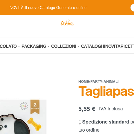
NOVITÀ:Il nuovo Catalogo Generale è online!
CCOLATO
PACKAGING
COLLEZIONI
CATALOGHI
NOVITÀ
RICET
HOME
›
PARTY
›
ANIMALI
Tagliapas
5,55
€
IVA inclusa
Spedizione standard
pa
tuo ordine