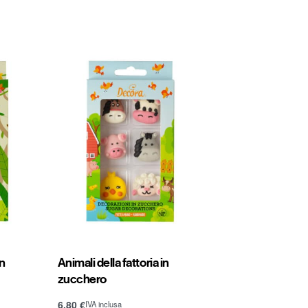
in
Animali della fattoria in
zucchero
6,80
€
IVA inclusa