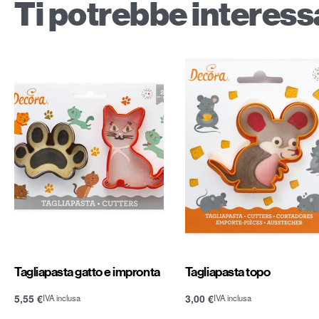
Ti potrebbe interes
Tagliapasta gatto e impronta
Tagliapasta topo
5,55
€
3,00
€
IVA inclusa
IVA inclusa
Aggiungi al carrello
Aggiungi al carrello