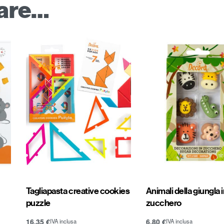
sare…
Tagliapasta creative cookies
Animali della giungla 
puzzle
zucchero
16,35
€
6,80
€
IVA inclusa
IVA inclusa