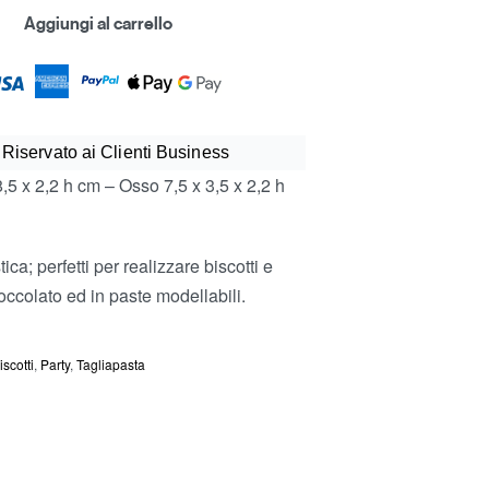
Aggiungi al carrello
 Riservato ai Clienti Business
8,5 x 2,2 h cm – Osso 7,5 x 3,5 x 2,2 h
tica; perfetti per realizzare biscotti e
occolato ed in paste modellabili.
iscotti
,
Party
,
Tagliapasta