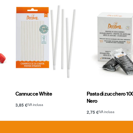
Cannucce White
Pasta di zucchero 100
Nero
3,85
€
IVA inclusa
Aggiungi al carrello
2,75
€
IVA inclusa
Aggiungi al carrello