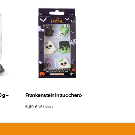
 g –
Frankenstein in zucchero
6,80
€
IVA inclusa
Aggiungi al carrello