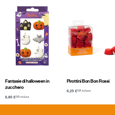
Fantasie di halloween in
Pirottini Bon Bon Rossi
zucchero
6,25
€
IVA inclusa
Aggiungi al carrello
6,80
€
IVA inclusa
Aggiungi al carrello