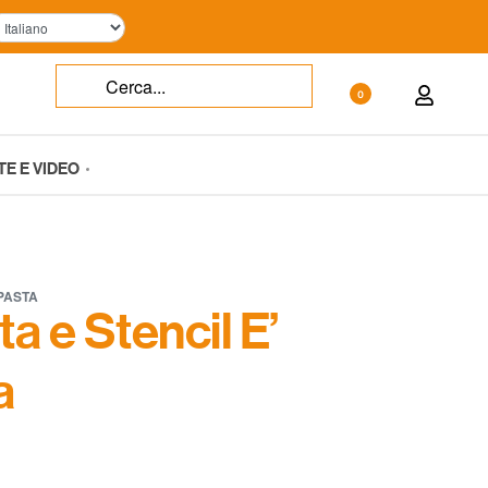
0
TE E VIDEO
PASTA
a e Stencil E’
a