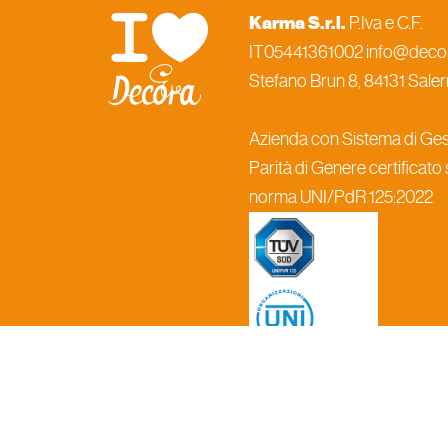
Karma S.r.l.
P.Iva e C.F.
IT05441361002 info@decora
Stefano Brun 8, 84131 Salern
Azienda con Sistema di Gest
Parità di Genere certificato
norma UNI/PdR 125:2022
Informat