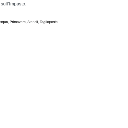
 sull’impasto.
asqua
,
Primavera
,
Stencil
,
Tagliapasta