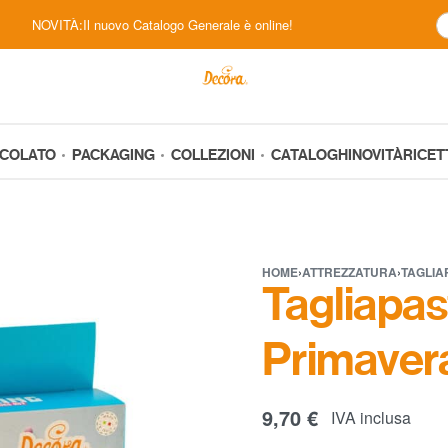
NOVITÀ:Il nuovo Catalogo Generale è online!
CCOLATO
PACKAGING
COLLEZIONI
CATALOGHI
NOVITÀ
RICET
HOME
›
ATTREZZATURA
›
TAGLIA
Tagliapast
Primaver
9,70
€
IVA inclusa