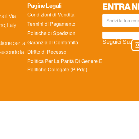
ENTRA N
Pagine Legali
Condizioni di Vendita
.it Via
Termini di Pagamento
o, Italy
Politiche di Spedizioni
Seguici Su:
Garanzia di Conformità
ione per la
Diritto di Recesso
 secondo la
Politica Per La Parità Di Genere E
Politiche Collegate (P-Pdg)
iva sulla raccolta
Le tue preferenze relative alla priva