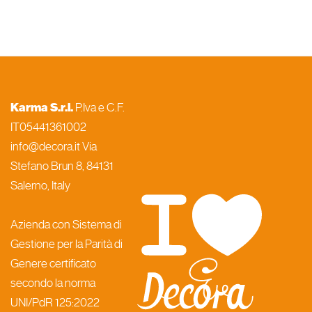
Karma S.r.l.
P.Iva e C.F.
IT05441361002
info@decora.it Via
Stefano Brun 8, 84131
Salerno, Italy
Azienda con Sistema di
Gestione per la Parità di
Genere certificato
secondo la norma
UNI/PdR 125:2022