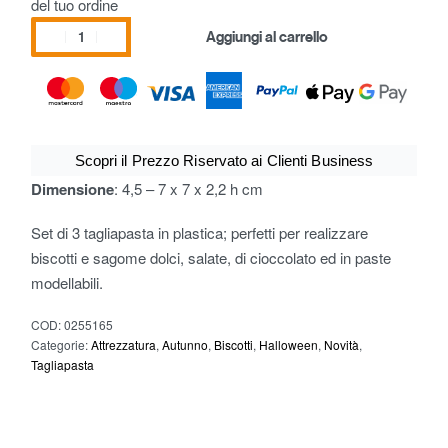
del tuo ordine
Aggiungi al carrello
Scopri il Prezzo Riservato ai Clienti Business
Dimensione
: 4,5 – 7 x 7 x 2,2 h cm
Set di 3 tagliapasta in plastica; perfetti per realizzare
biscotti e sagome dolci, salate, di cioccolato ed in paste
modellabili.
COD:
0255165
Categorie:
Attrezzatura
,
Autunno
,
Biscotti
,
Halloween
,
Novità
,
Tagliapasta