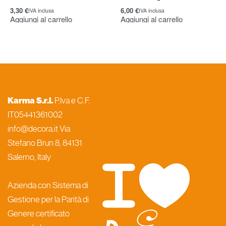
3,30
€
6,00
€
IVA inclusa
IVA inclusa
Aggiungi al carrello
Aggiungi al carrello
Karma S.r.l.
P.Iva e C.F.
IT05441361002
info@decora.it Via
Stefano Brun 8, 84131
Salerno, Italy
Azienda con Sistema di
Gestione per la Parità di
Genere certificato