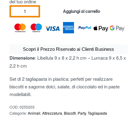
del tuo ordine
Aggiungi al carrello
Scopri il Prezzo Riservato ai Clienti Business
Dimensione
: Libellula 9 x 8 x 2,2 h cm – Lumaca 9 x 6,5 x
2,2 h cm
Set di 2 tagliapasta in plastica; perfetti per realizzare
biscotti e sagome dolci, salate, di cioccolato ed in paste
modellabili.
COD:
0255203
Categorie:
Animali
,
Attrezzatura
,
Biscotti
,
Party
,
Tagliapasta