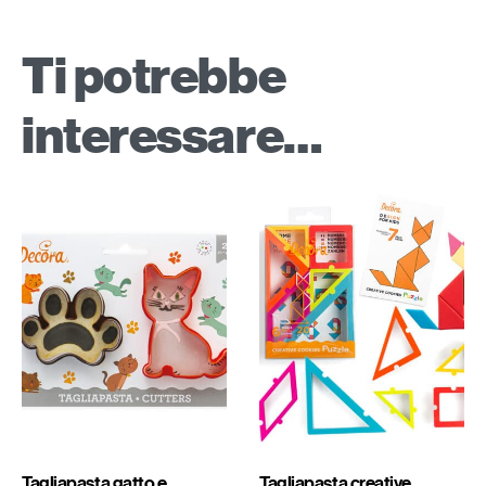
Ti potrebbe
interessare…
Tagliapasta gatto e
Tagliapasta creative