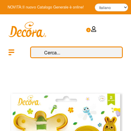
NOVITÀ:Il nuovo Catalogo Generale è online!
0