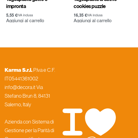
impronta
cookies puzzle
5,55
€
16,35
€
IVA inclusa
IVA inclusa
Aggiungi al carrello
Aggiungi al carrello
Karma S.r.l.
P.Iva e C.F.
IT05441361002
info@decora.it Via
Stefano Brun 8, 84131
Salerno, Italy
Azienda con Sistema di
Gestione per la Parità di