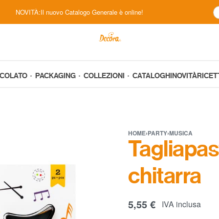
NOVITÀ:Il nuovo Catalogo Generale è online!
CCOLATO
PACKAGING
COLLEZIONI
CATALOGHI
NOVITÀ
RICET
HOME
›
PARTY
›
MUSICA
Tagliapas
chitarra
5,55
€
IVA inclusa