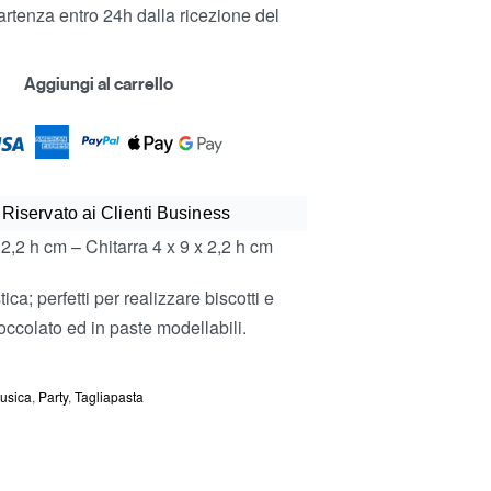
rtenza entro 24h dalla ricezione del
Aggiungi al carrello
 Riservato ai Clienti Business
 2,2 h cm – Chitarra 4 x 9 x 2,2 h cm
tica; perfetti per realizzare biscotti e
occolato ed in paste modellabili.
usica
,
Party
,
Tagliapasta