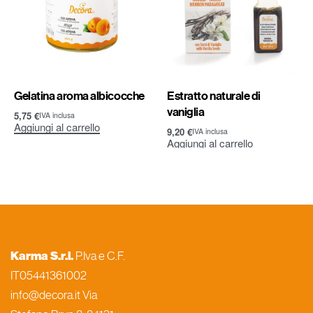
Gelatina aroma albicocche
Estratto naturale di
vaniglia
5,75
€
IVA inclusa
Aggiungi al carrello
9,20
€
IVA inclusa
Aggiungi al carrello
Karma S.r.l.
P.Iva e C.F.
IT05441361002
info@decora.it Via