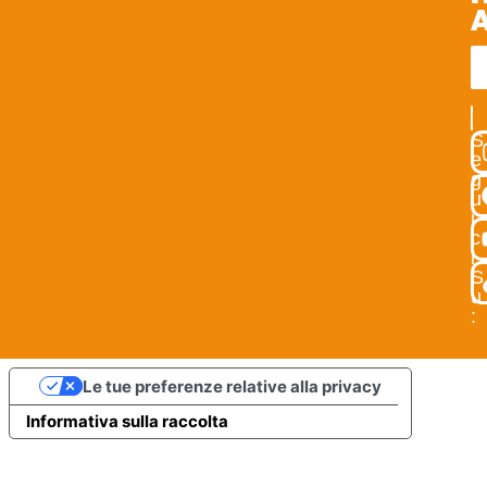
IS
S
e
g
u
i
c
i
S
u
:
Le tue preferenze relative alla privacy
Informativa sulla raccolta