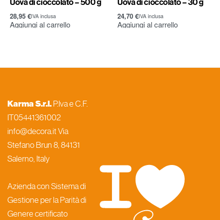
Uova di cioccolato – 500 g
Uova di cioccolato – 30 g
28,95
€
24,70
€
IVA inclusa
IVA inclusa
Aggiungi al carrello
Aggiungi al carrello
Karma S.r.l.
P.Iva e C.F.
IT05441361002
info@decora.it Via
Stefano Brun 8, 84131
Salerno, Italy
Azienda con Sistema di
Gestione per la Parità di
Genere certificato