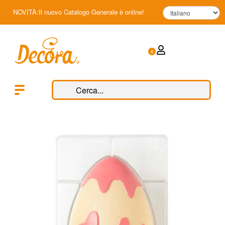
NOVITÀ:Il nuovo Catalogo Generale è online!
0