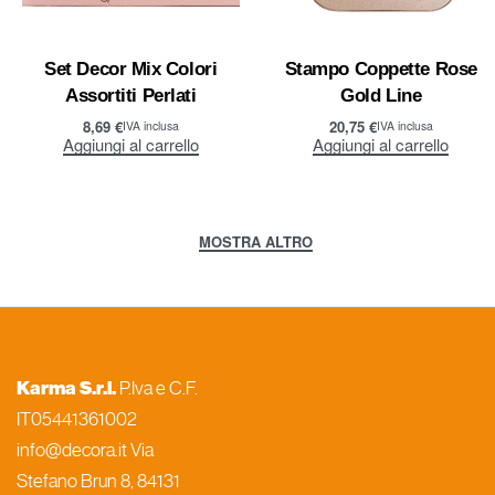
Set Decor Mix Colori
Stampo Coppette Rose
Assortiti Perlati
Gold Line
8,69
€
20,75
€
IVA inclusa
IVA inclusa
Aggiungi al carrello
Aggiungi al carrello
Karma S.r.l.
P.Iva e C.F.
IT05441361002
info@decora.it Via
Stefano Brun 8, 84131