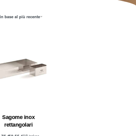
in base al più recente
Sagome inox
rettangolari
9,75
€
52,55
€
IVA inclusa