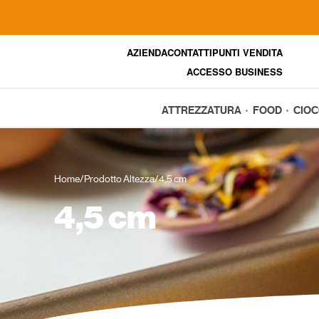
AZIENDA
CONTATTI
PUNTI VENDITA
ACCESSO BUSINESS
ATTREZZATURA
FOOD
CIO
Home
/
Prodotto Altezza
/
4,5 cm
4,5 cm