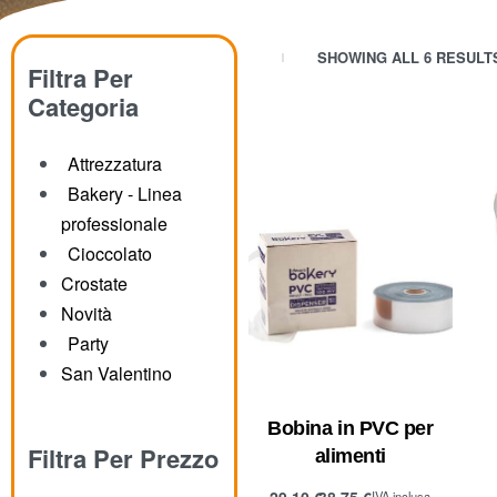
SHOWING ALL 6 RESULT
Filtra Per
Categoria
Attrezzatura
Bakery - Linea
professionale
Cioccolato
Crostate
Novità
Party
San Valentino
Bobina in PVC per
Filtra Per Prezzo
alimenti
29,10
€
38,75
€
IVA inclusa