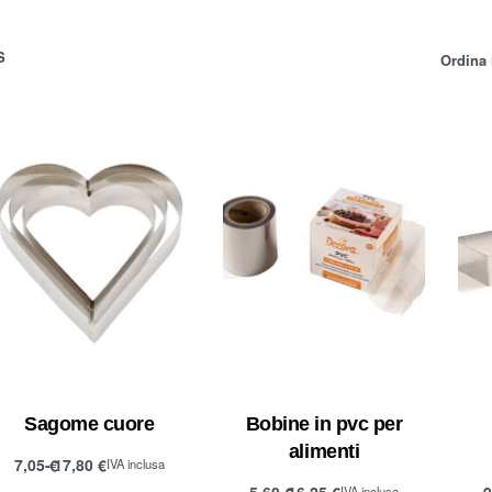
S
Ordina 
Sagome cuore
Bobine in pvc per
alimenti
7,05
€
17,80
€
IVA inclusa
Scegli
5,60
€
16,25
€
IVA inclusa