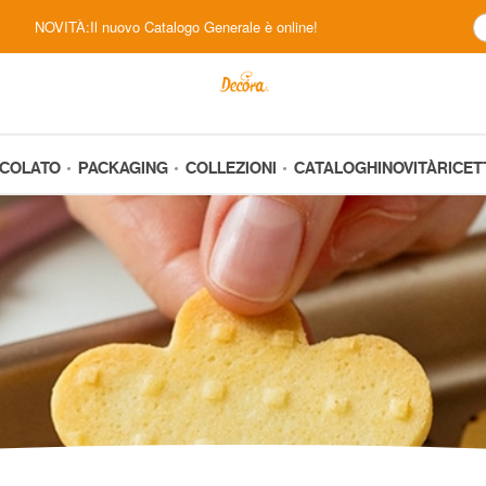
NOVITÀ:Il nuovo Catalogo Generale è online!
CCOLATO
PACKAGING
COLLEZIONI
CATALOGHI
NOVITÀ
RICET