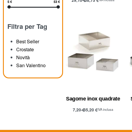
5 €
53 €
Scegli
Filtra per Tag
Best Seller
Crostate
Novità
San Valentino
Sagome inox quadrate
7,20
€
35,20
€
IVA inclusa
Scegli