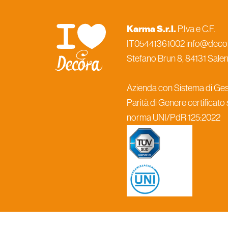
Karma S.r.l.
P.Iva e C.F.
IT05441361002 info@decora
Stefano Brun 8, 84131 Salern
Azienda con Sistema di Gest
Parità di Genere certificato
norma UNI/PdR 125:2022