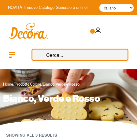
NOVITÀ:Il nuovo Catalogo Generale è online!
0
Home
/
Prodotto Colore
/
Bianco, Verde e Rosso
Bianco, Verde e Rosso
SHOWING ALL 3 RESULTS