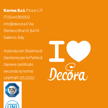
Karma S.r.l.
P.Iva e C.F.
IT05441361002
info@decora.it Via
Stefano Brun 8, 84131
Salerno, Italy
Azienda con Sistema di
Gestione per la Parità di
Genere certificato
secondo la norma
UNI/PdR 125:2022