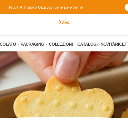
NOVITÀ:Il nuovo Catalogo Generale è online!
CCOLATO
PACKAGING
COLLEZIONI
CATALOGHI
NOVITÀ
RICET