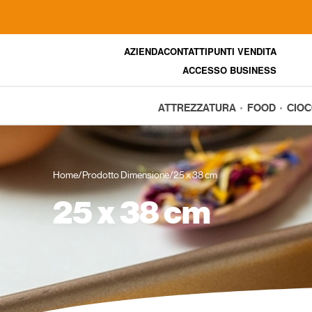
AZIENDA
CONTATTI
PUNTI VENDITA
ACCESSO BUSINESS
ATTREZZATURA
FOOD
CIO
Home
/
Prodotto Dimensione
/
25 x 38 cm
25 x 38 cm