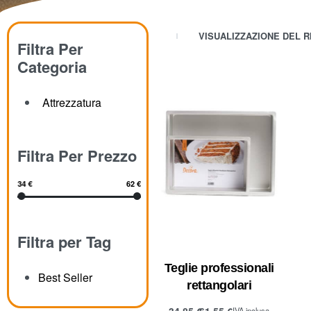
VISUALIZZAZIONE DEL R
Filtra Per
Categoria
Attrezzatura
Filtra Per Prezzo
34 €
62 €
Filtra per Tag
Teglie professionali
Best Seller
rettangolari
34,85
€
61,55
€
IVA inclusa