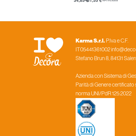
Scegli
Karma S.r.l.
P.Iva e C.F.
IT05441361002 info@decora
Stefano Brun 8, 84131 Salern
Azienda con Sistema di Gest
Parità di Genere certificato
norma UNI/PdR 125:2022