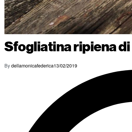
Sfogliatina ripiena d
By
dellamonicafederica
13/02/2019