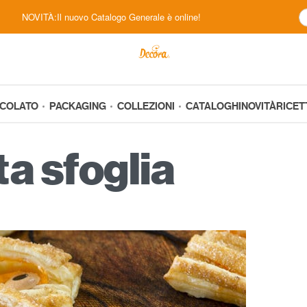
NOVITÀ:Il nuovo Catalogo Generale è online!
CCOLATO
PACKAGING
COLLEZIONI
CATALOGHI
NOVITÀ
RICET
a sfoglia