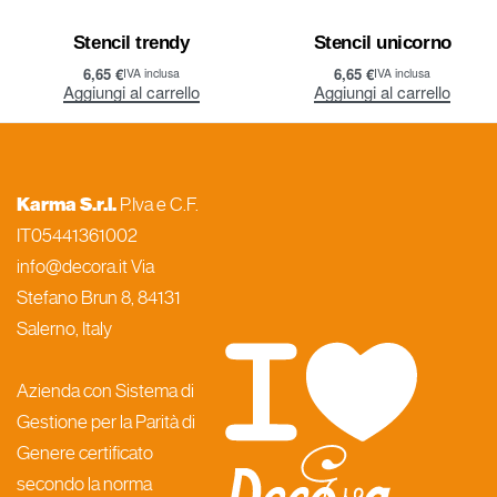
Stencil trendy
Stencil unicorno
6,65
€
6,65
€
IVA inclusa
IVA inclusa
Aggiungi al carrello
Aggiungi al carrello
Karma S.r.l.
P.Iva e C.F.
IT05441361002
info@decora.it Via
Stefano Brun 8, 84131
Salerno, Italy
Azienda con Sistema di
Gestione per la Parità di
Genere certificato
secondo la norma