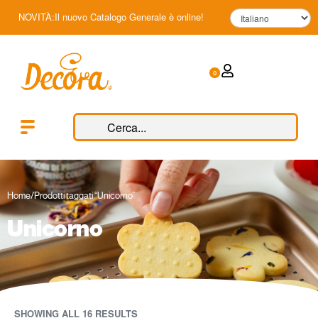
NOVITÀ:Il nuovo Catalogo Generale è online!
0
Home
/
Prodotti taggati “Unicorno”
Unicorno
SHOWING ALL 16 RESULTS