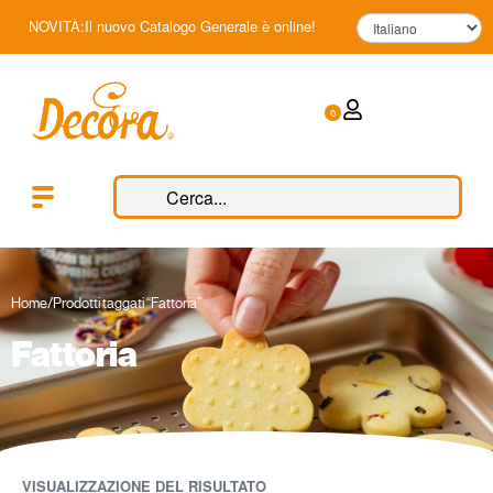
NOVITÀ:Il nuovo Catalogo Generale è online!
0
Home
/
Prodotti taggati “Fattoria”
Fattoria
VISUALIZZAZIONE DEL RISULTATO