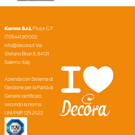
Karma S.r.l.
P.Iva e C.F.
IT05441361002
info@decora.it Via
Stefano Brun 8, 84131
Salerno, Italy
Azienda con Sistema di
Gestione per la Parità di
Genere certificato
secondo la norma
UNI/PdR 125:2022