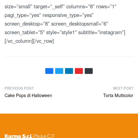
size=”small” target=”_self” columns=”8″ rows=”1″
pagi_type=”yes” responsive_type=”yes”
screen_desktop=”8″ screen_desktopsmall=”6″
screen_tablet=”5″ style=”style1″ subtitle=”instagram”]
[/vc_column][/vc_row]
PREVIOUS POST
NEXT POST
Cake Pops di Halloween
Torta Multicolor
Karma S.r.l.
P.Iva e C.F.