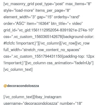
[vc_masonry_grid post_type=”post” max_items=”8″
style=”load-more” items_per_page=”8″
element_width=”3″ gap=”15″ orderby=”rand”
order=”ASC” item=”16364″ btn_title=”+ video”
grid_id=”vc_gid:1561112952054-8391921e-274a-10″
css=”.vc_custom_1560365142678{background-color:
#fcfcfc !important;}”][/vc_column][/vc_row][vc_row
full_width=”stretch_row_content_no_spaces”
css=”.vc_custom_1551794431150{padding-top: 12px
!important;}”][vc_column css_animation=”fadeInUp”]
[vc_column_text]
@
decora
con
dolcezza
[/vc_column_text][tbay_instagram
username=”decoracondolcezza” number=”18″