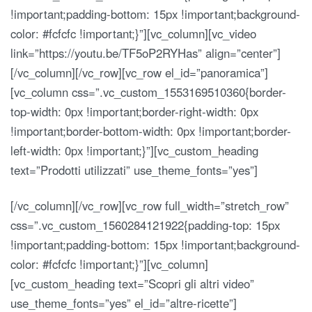
!important;padding-bottom: 15px !important;background-
color: #fcfcfc !important;}”][vc_column][vc_video
link=”https://youtu.be/TF5oP2RYHas” align=”center”]
[/vc_column][/vc_row][vc_row el_id=”panoramica”]
[vc_column css=”.vc_custom_1553169510360{border-
top-width: 0px !important;border-right-width: 0px
!important;border-bottom-width: 0px !important;border-
left-width: 0px !important;}”][vc_custom_heading
text=”Prodotti utilizzati” use_theme_fonts=”yes”]
[/vc_column][/vc_row][vc_row full_width=”stretch_row”
css=”.vc_custom_1560284121922{padding-top: 15px
!important;padding-bottom: 15px !important;background-
color: #fcfcfc !important;}”][vc_column]
[vc_custom_heading text=”Scopri gli altri video”
use_theme_fonts=”yes” el_id=”altre-ricette”]