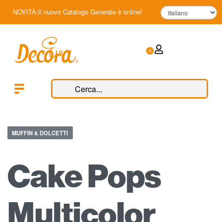
NOVITÀ:Il nuovo Catalogo Generale è online!
0
MUFFIN & DOLCETTI
Cake Pops
Multicolor