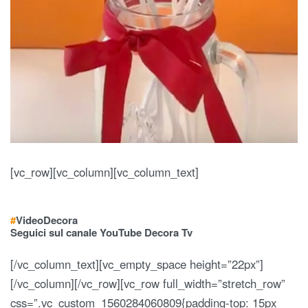
[vc_row][vc_column][vc_column_text]
#
Video
Decora
Seguici sul canale YouTube Decora Tv
[/vc_column_text][vc_empty_space height=”22px”]
[/vc_column][/vc_row][vc_row full_width=”stretch_row”
css=”.vc_custom_1560284060809{padding-top: 15px