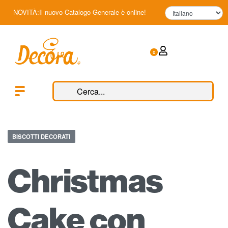
NOVITÀ:Il nuovo Catalogo Generale è online!
0
BISCOTTI DECORATI
Christmas
Cake con