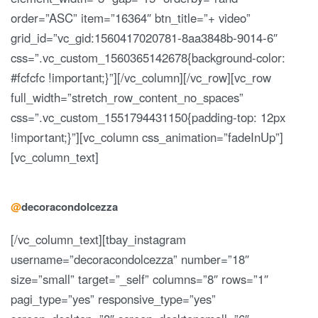
order=”ASC” item=”16364″ btn_title=”+ video”
grid_id=”vc_gid:1560417020781-8aa3848b-9014-6″
css=”.vc_custom_1560365142678{background-color:
#fcfcfc !important;}”][/vc_column][/vc_row][vc_row
full_width=”stretch_row_content_no_spaces”
css=”.vc_custom_1551794431150{padding-top: 12px
!important;}”][vc_column css_animation=”fadeInUp”]
[vc_column_text]
@
decora
con
dolcezza
[/vc_column_text][tbay_instagram
username=”decoracondolcezza” number=”18″
size=”small” target=”_self” columns=”8″ rows=”1″
pagi_type=”yes” responsive_type=”yes”