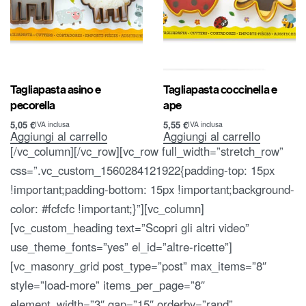
Tagliapasta asino e
Tagliapasta coccinella e
pecorella
ape
5,05
€
5,55
€
IVA inclusa
IVA inclusa
Aggiungi al carrello
Aggiungi al carrello
[/vc_column][/vc_row][vc_row full_width=”stretch_row”
css=”.vc_custom_1560284121922{padding-top: 15px
!important;padding-bottom: 15px !important;background-
color: #fcfcfc !important;}”][vc_column]
[vc_custom_heading text=”Scopri gli altri video”
use_theme_fonts=”yes” el_id=”altre-ricette”]
[vc_masonry_grid post_type=”post” max_items=”8″
style=”load-more” items_per_page=”8″
element_width=”3″ gap=”15″ orderby=”rand”