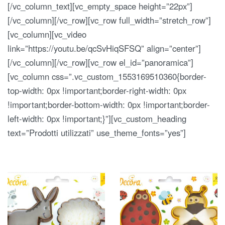
[/vc_column_text][vc_empty_space height=”22px”]
[/vc_column][/vc_row][vc_row full_width=”stretch_row”]
[vc_column][vc_video
link=”https://youtu.be/qcSvHiqSFSQ” align=”center”]
[/vc_column][/vc_row][vc_row el_id=”panoramica”]
[vc_column css=”.vc_custom_1553169510360{border-
top-width: 0px !important;border-right-width: 0px
!important;border-bottom-width: 0px !important;border-
left-width: 0px !important;}”][vc_custom_heading
text=”Prodotti utilizzati” use_theme_fonts=”yes”]