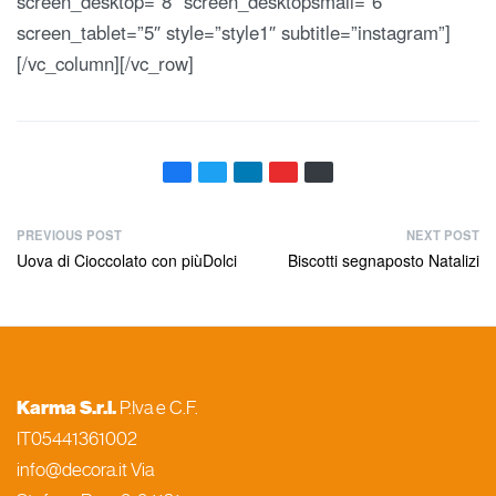
screen_desktop=”8″ screen_desktopsmall=”6″
screen_tablet=”5″ style=”style1″ subtitle=”instagram”]
[/vc_column][/vc_row]
PREVIOUS POST
NEXT POST
Uova di Cioccolato con piùDolci
Biscotti segnaposto Natalizi
Karma S.r.l.
P.Iva e C.F.
IT05441361002
info@decora.it Via